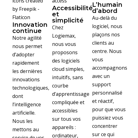
L’humain
Accessibilité
d’abord
et
Au-delà du
simplicité
Innovation
logiciel, nous
Chez
continue
plaçons nos
Logiemax,
Notre agilité
clients au
nous vous
nous permet
centre. Nous
proposons
d’adopter
vous
des logiciels
rapidement
accompagnons
cloud simples,
les dernières
avec un
intuitifs, sans
innovations
support
courbe
technologiques,
personnalisé
d’apprentissage
dont
et réactif,
compliquée et
l’intelligence
pour que vous
accessibles
artificielle.
puissiez vous
sur tous vos
Nous les
concentrer
appareils :
mettons au
sur ce qui
ordinateur,
service de vos