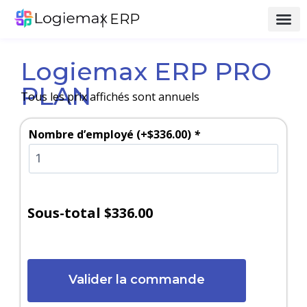
｜ERP
Logiemax ERP PRO
PLAN
Tous les prix affichés sont annuels
Nombre d’employé
(+
$
336.00
)
*
Sous-total
$336.00
Valider la commande