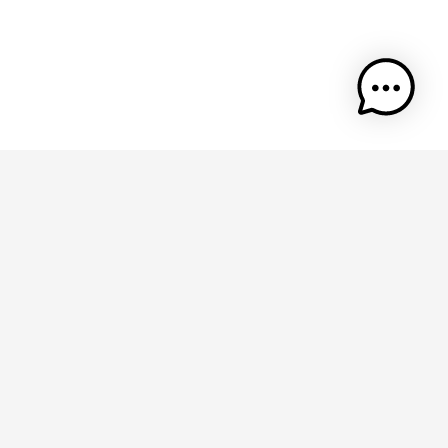
é des
s de