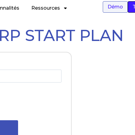
Démo
T
nnalités
Ressources
ERP START PLAN