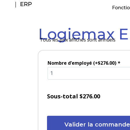
｜ ERP
Fonctio
Logiemax 
Tous les prix affichés sont annuels
Nombre d’employé
(+
$
276.00
)
*
Sous-total
$276.00
Valider la commande